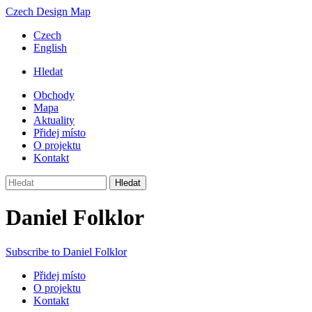
Přejít
Czech Design Map
k
Czech
hlavnímu
English
obsahu
Hledat
Header
Obchody
menu
Mapa
Hlavní
Aktuality
navigace
Přidej místo
O projektu
Kontakt
Hledat
Daniel Folklor
Subscribe to Daniel Folklor
Přidej místo
O projektu
Footer
Kontakt
menu